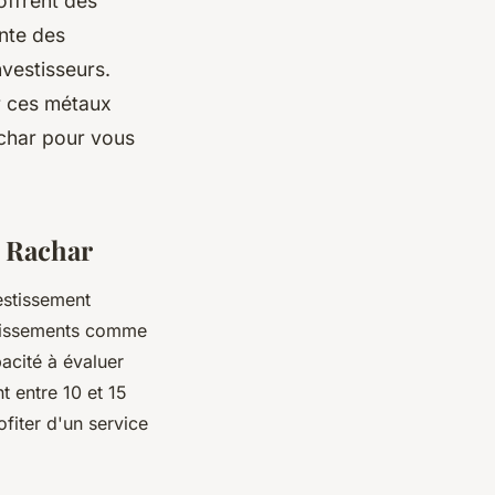
offrent des
nte des
nvestisseurs.
r ces métaux
achar pour vous
t Rachar
estissement
blissements comme
pacité à évaluer
t entre 10 et 15
fiter d'un service