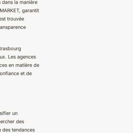
s dans la manière
MARKET, garantit
est trouvée
transparence
Strasbourg
oux. Les agences
ces en matière de
confiance et de
ifier un
chercher des
n des tendances