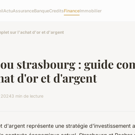
il
Actu
Assurance
Banque
Credits
Finance
Immobilier
let sur l'achat d'or et d'argent
ou strasbourg : guide co
hat d'or et d'argent
e 2024
3 min de lecture
et d'argent représente une stratégie d'investissement a