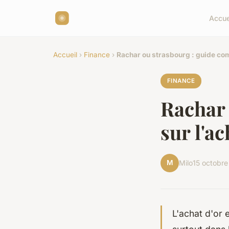
Accue
Accueil
›
Finance
›
Rachar ou strasbourg : guide comp
FINANCE
Rachar 
sur l'ac
M
Milo
15 octobr
L'achat d'or 