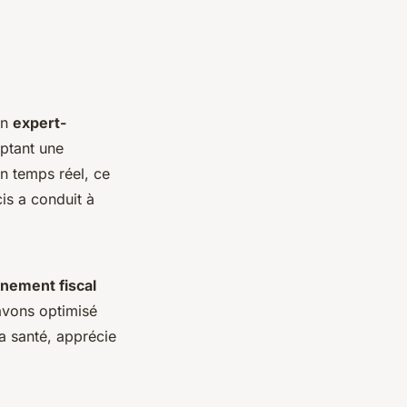
un
expert-
optant une
en temps réel, ce
is a conduit à
ement fiscal
 avons optimisé
la santé, apprécie