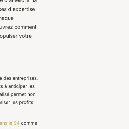
e d'améliorer la
ces d'expertise
chaque
couvrez comment
opulser votre
e des entreprises.
 à anticiper les
alisé permet non
iser les profits
ans le 94
comme