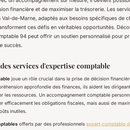
vec un accompagnement sur mesure, il devient possibl
sion financière et de maximiser la trésorerie. Les servi
 Val-de-Marne, adaptés aux besoins spécifiques de 
transforment ces défis en véritables opportunités. Dé
ptable 94 peut offrir un soutien personnalisé pour pr
le succès.
des services d'expertise comptable
able
joue un rôle crucial dans la prise de décision financièr
éhension approfondie des finances, ils aident les dirigeants
iser les ressources. Un accompagnement comptable personn
r efficacement les obligations fiscales, mais aussi de maxim
oûts inutiles.
mptables
offerts par des professionnels
expert-comptable d