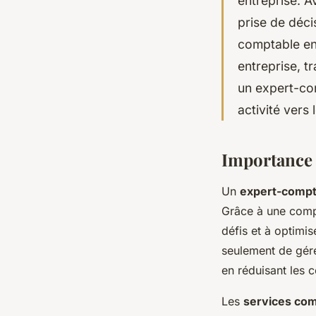
entreprise. A
prise de déci
comptable en
entreprise, 
un expert-com
activité vers 
Importance 
Un
expert-compt
Grâce à une compr
défis et à optim
seulement de gére
en réduisant les c
Les
services co