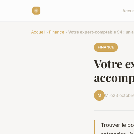
Accue
Accueil
›
Finance
›
Votre expert-comptable 94 : un
FINANCE
Votre e
accomp
M
Milo
23 octobr
Trouver le bo