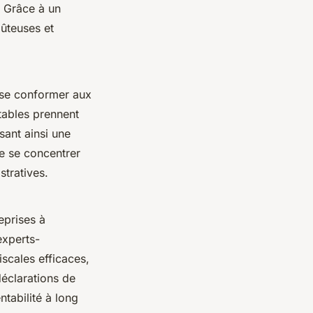
. Grâce à un
ûteuses et
t se conformer aux
tables prennent
ssant ainsi une
de se concentrer
stratives.
eprises à
experts-
scales efficaces,
déclarations de
ntabilité à long