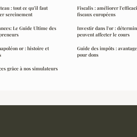
au : tout ce qu’il faut
Fiscalis : améliorer l'effica
uer sereinement
fiscaux européens
ances: Le Guide Ultime des
Investir dans l'or : détermin
preneurs
peuvent affecter le cours
napoléon or : histoire et
Guide des impôts : avantages
s
pour dons
ces grâce à nos simulateurs