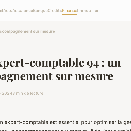
il
Actu
Assurance
Banque
Credits
Finance
Immobilier
 accompagnement sur mesure
xpert-comptable 94 : un
agnement sur mesure
e 2024
3 min de lecture
n expert-comptable est essentiel pour optimiser la ge