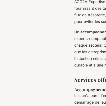
AGC2V Expertise s
fournissant des ta
flux de trésorerie
pour éviter les su
Un
accompagnem
experts-comptable
chaque secteur. Q
que les entrepris
l'attention néces
durable et à une 
Services of
Accompagnement
Les créateurs d'e
démarrage de leur