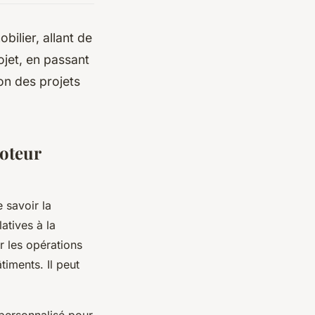
ilier, allant de
rojet, en passant
ion des projets
moteur
 savoir la
atives à la
r les opérations
iments. Il peut
personnalisé pour