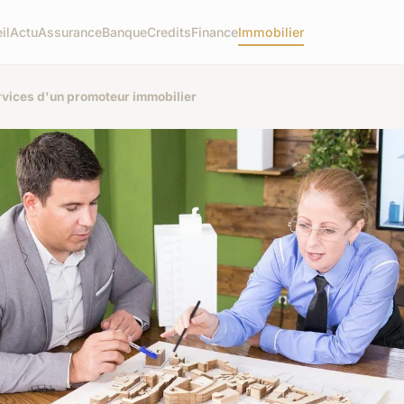
il
Actu
Assurance
Banque
Credits
Finance
Immobilier
ervices d'un promoteur immobilier