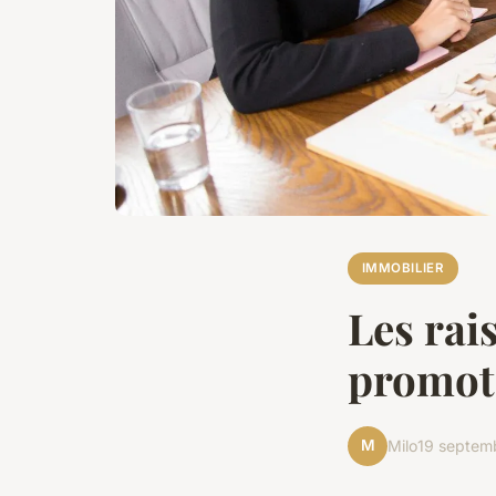
IMMOBILIER
Les rais
promot
M
Milo
19 septem