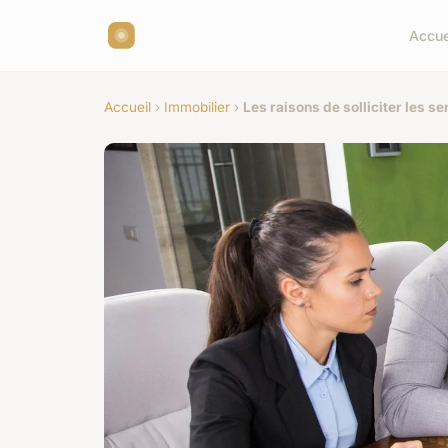
Accue
Accueil
›
Immobilier
›
Les raisons de solliciter les s