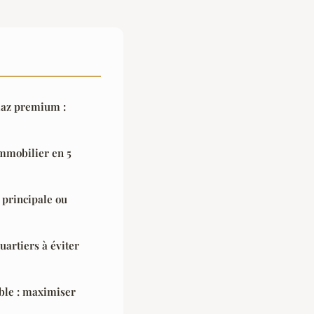
iaz premium :
mmobilier en 5
 principale ou
uartiers à éviter
able : maximiser