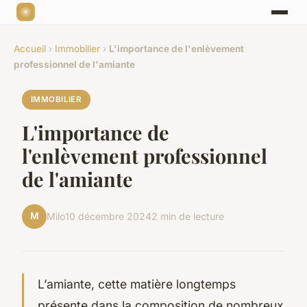
Accueil
›
Immobilier
›
L'importance de l'enlèvement
professionnel de l'amiante
IMMOBILIER
L'importance de
l'enlèvement professionnel
de l'amiante
M
Milo
10 décembre 2024
2 min de lecture
L’amiante, cette matière longtemps
présente dans la composition de nombreux