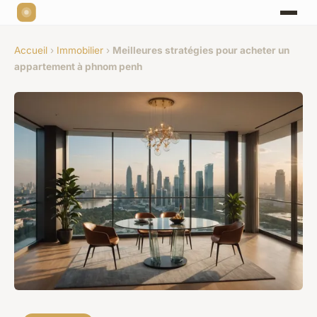
Accueil
›
Immobilier
›
Meilleures stratégies pour acheter un
appartement à phnom penh